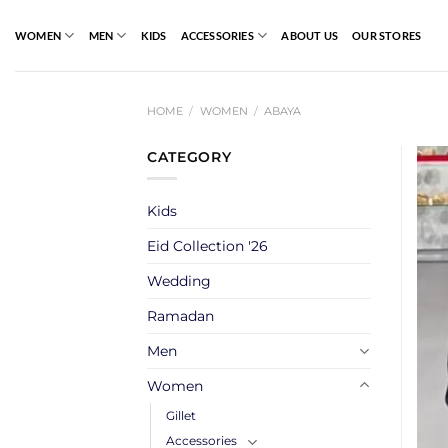
Skip
to
WOMEN
MEN
KIDS
ACCESSORIES
ABOUT US
OUR STORES
content
HOME
/
WOMEN
/
ABAYA
CATEGORY
Kids
Eid Collection '26
Wedding
Ramadan
Men
Women
Gillet
Accessories