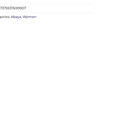
7375937699907
gories:
Abaya
,
Women