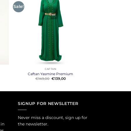
Sale!
+
CAFTAN
Caftan Yasmine Premium
Original
Current
€
149,00
€
139,00
price
price
was:
is:
€149,00.
€139,00.
SIGNUP FOR NEWSLETTER
Never miss a discount, sign up for
 in
the newsletter.
es