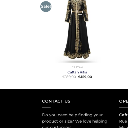
Sale!
+
+
CHITA
CAFTAN
Tlija Amira
Caftan Rifia
Original
Current
80,00
€
189,00
€
159,00
price
price
was:
is:
€189,00.
€159,00.
CONTACT US
OPE
Do you need help finding your
Caft
product or size? We love helping
Rue 
our customers.
Mond