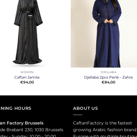
+
WOMEN
DJELLABA
Caftan Jamila
Djellaba 2pcs Perlé – Zahra
€
94,00
€
84,00
NING HOURS
ABOUT US
an Factory Brussels
CaftanFactory is the fastest
de Brabant 230, 1030 Brussels
growing Arabic fashion brand
ay - Sunday: 10.00 - 20.00
Europe with multiple boutiqu