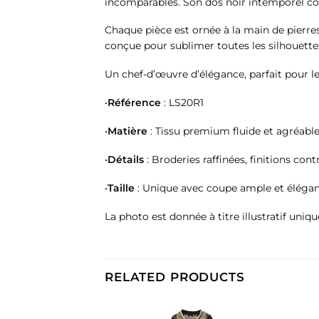
incomparables. Son dos noir intemporel co
Chaque pièce est ornée à la main de pierre
conçue pour sublimer toutes les silhouette
Un chef-d’œuvre d’élégance, parfait pour les
•
Référence
: LS20R1
•
Matière
: Tissu premium fluide et agréabl
•
Détails
: Broderies raffinées, finitions cont
•
Taille
: Unique avec coupe ample et éléga
La photo est donnée à titre illustratif uniq
RELATED PRODUCTS