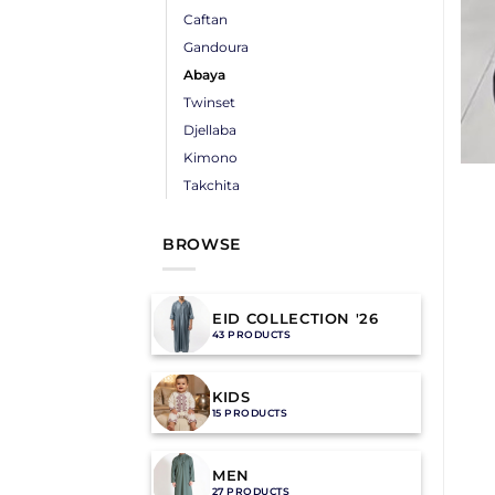
Caftan
Gandoura
Abaya
Twinset
Djellaba
Kimono
Takchita
BROWSE
EID COLLECTION '26
43 PRODUCTS
KIDS
15 PRODUCTS
MEN
27 PRODUCTS