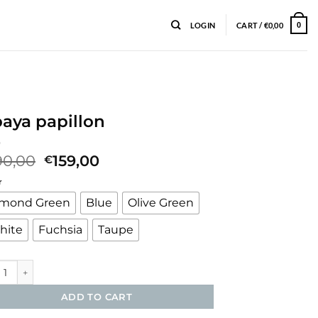
LOGIN
CART /
€
0,00
0
aya papillon
Original
Current
90,00
159,00
€
price
price
r
was:
is:
€190,00.
€159,00.
lmond Green
Blue
Olive Green
hite
Fuchsia
Taupe
a papillon quantity
ADD TO CART