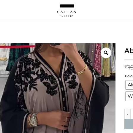
Ab
1
€
Colo
A
W
Abay