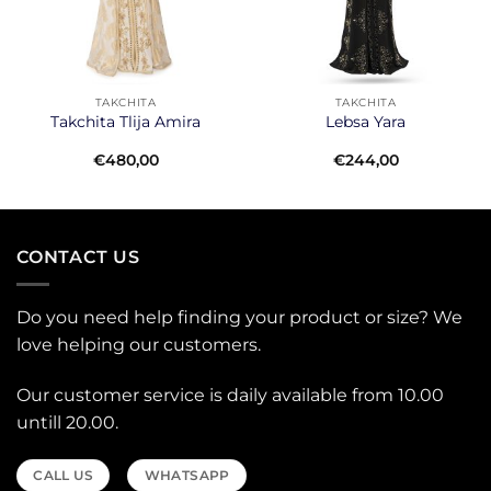
TAKCHITA
TAKCHITA
Takchita Tlija Amira
Lebsa Yara
t
€
480,00
€
244,00
0.
CONTACT US
Do you need help finding your product or size? We
love helping our customers.
Our customer service is daily available from 10.00
untill 20.00.
CALL US
WHATSAPP