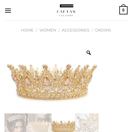
Skip
0
to
content
HOME
/
WOMEN
/
ACCESSORIES
/
CROWN